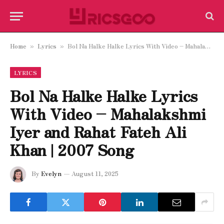
Home
Lyrics
Bol Na Halke Halke Lyrics With Video – Mahalakshmi Iyer and Rahat Fateh Ali Khan | 2007 Song
»
»
LYRICS
Bol Na Halke Halke Lyrics
With Video – Mahalakshmi
Iyer and Rahat Fateh Ali
Khan | 2007 Song
By
Evelyn
August 11, 2025