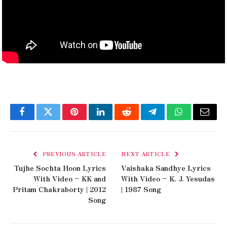
Facebook
Twitter
Pinterest
LinkedIn
Reddit
Telegram
WhatsApp
Email
PREVIOUS ARTICLE
NEXT ARTICLE
Tujhe Sochta Hoon Lyrics
Vaishaka Sandhye Lyrics
With Video – KK and
With Video – K. J. Yesudas
Pritam Chakraborty | 2012
| 1987 Song
Song