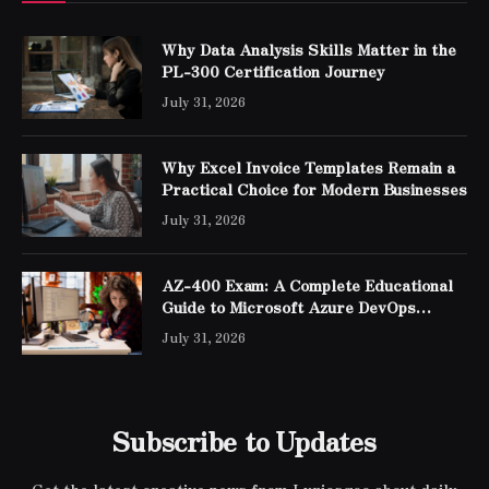
Why Data Analysis Skills Matter in the
PL-300 Certification Journey
July 31, 2026
Why Excel Invoice Templates Remain a
Practical Choice for Modern Businesses
July 31, 2026
AZ-400 Exam: A Complete Educational
Guide to Microsoft Azure DevOps
Engineer Expert Certification
July 31, 2026
Subscribe to Updates
Get the latest creative news from Lyricsgoo about daily