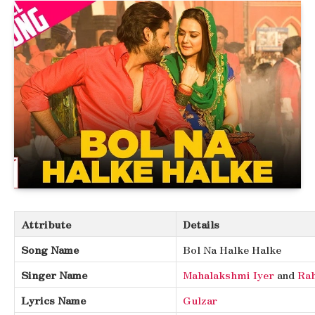
Attribute
Details
Song Name
Bol Na Halke Halke
Singer Name
Mahalakshmi Iyer
and
Rah
Lyrics Name
Gulzar