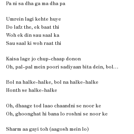
Pa ni sa dha ga ma dha pa
Umrein lagi kehte huye
Do lafz the, ek baat thi
Woh ek din sau saal ka
Sau saal ki woh raat thi
Kaisa lage jo chup-chaap donon
Oh, pal-pal mein poori sadiyaan bita dein, bol…
Bol na halke-halke, bol na halke-halke
Honth se halke-halke
Oh, dhaage tod laao chaandni se noor ke
Oh, ghoonghat hi bana lo roshni se noor ke
Sharm aa gayi toh (aagosh mein lo)