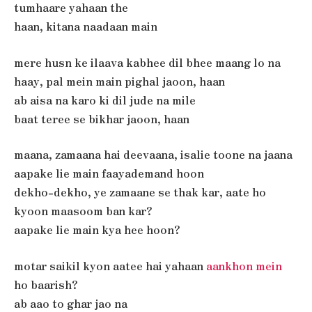
tumhaare yahaan the
haan, kitana naadaan main
mere husn ke ilaava kabhee dil bhee maang lo na
haay, pal mein main pighal jaoon, haan
ab aisa na karo ki dil jude na mile
baat teree se bikhar jaoon, haan
maana, zamaana hai deevaana, isalie toone na jaana
aapake lie main faayademand hoon
dekho-dekho, ye zamaane se thak kar, aate ho
kyoon maasoom ban kar?
aapake lie main kya hee hoon?
motar saikil kyon aatee hai yahaan
aankhon mein
ho baarish?
ab aao to ghar jao na