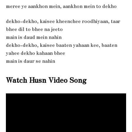
meree ye aankhon mein, aankhon mein to dekho
dekho-dekho, kaisee kheenchee roodhiyaan, taar
bhee dil to bhee na jeeto
main is daud mein nahin
dekho-dekho, kaisee baaten yahaan kee, baaten
yahee dekho kahaan bhee
main is daur se nahin
Watch Husn Video Song