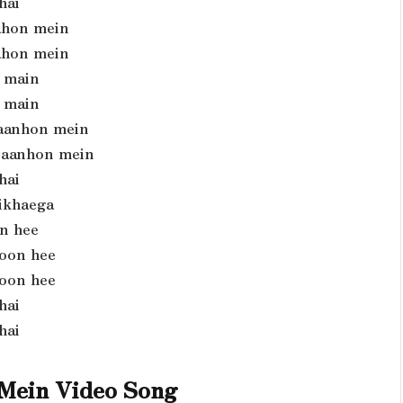
hai
aahon mein
aahon mein
n main
n main
baanhon mein
baanhon mein
hai
sikhaega
n hee
yoon hee
yoon hee
hai
hai
 Mein Video Song