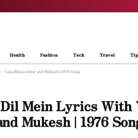
Health
Fashion
Tech
Travel
Tip
o – Lata Mangeshkar and Mukesh | 1976 Song
Dil Mein Lyrics With 
and Mukesh | 1976 Son