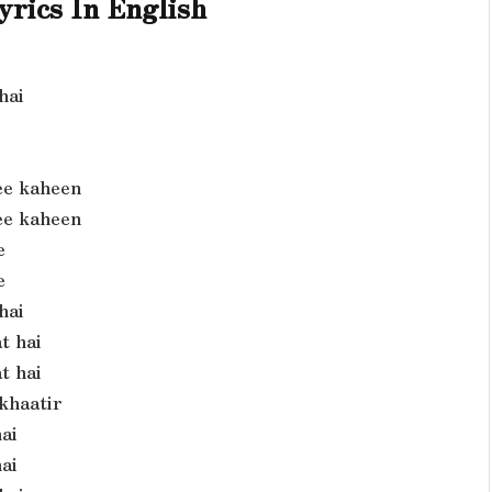
yrics In English
hai
ee kaheen
ee kaheen
e
e
hai
t hai
t hai
khaatir
ai
ai