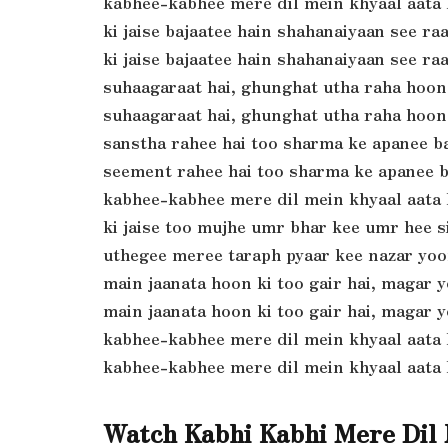
kabhee-kabhee mere dil mein khyaal aata 
ki jaise bajaatee hain shahanaiyaan see r
ki jaise bajaatee hain shahanaiyaan see r
suhaagaraat hai, ghunghat utha raha hoo
suhaagaraat hai, ghunghat utha raha hoo
sanstha rahee hai too sharma ke apanee 
seement rahee hai too sharma ke apanee 
kabhee-kabhee mere dil mein khyaal aata 
ki jaise too mujhe umr bhar kee umr hee 
uthegee meree taraph pyaar kee nazar yoo
main jaanata hoon ki too gair hai, magar 
main jaanata hoon ki too gair hai, magar 
kabhee-kabhee mere dil mein khyaal aata 
kabhee-kabhee mere dil mein khyaal aata 
Watch Kabhi Kabhi Mere Dil