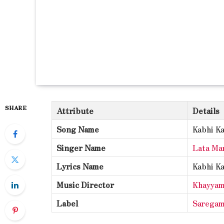
SHARE
Attribute
Details
Song Name
Kabhi K
Singer Name
Lata Ma
Lyrics Name
Kabhi Ka
Music Director
Khayya
Label
Sarega