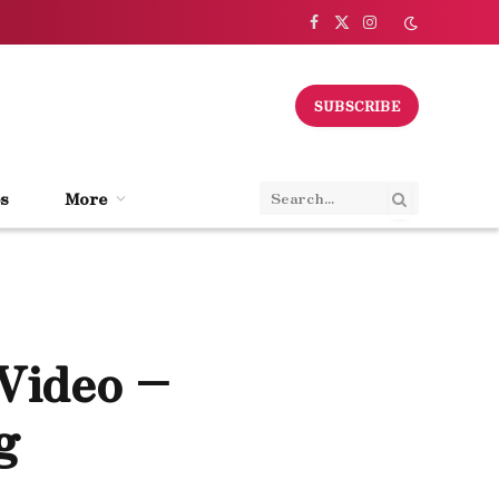
Facebook
X
Instagram
(Twitter)
SUBSCRIBE
s
More
Video –
g