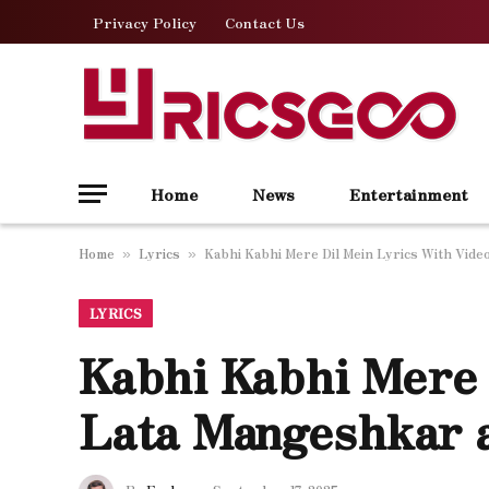
Privacy Policy
Contact Us
Home
News
Entertainment
Home
Lyrics
Kabhi Kabhi Mere Dil Mein Lyrics With Vide
»
»
LYRICS
Kabhi Kabhi Mere 
Lata Mangeshkar 