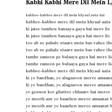
Kabhi Kabhi Mere Dil Mein L
kabhee-kabhee mere dil mein khyaal aata hai
kabhee-kabhee mere dil mein khyaal aata 
ki jaise tumhen banaaya gaya hai mere lie
ki jaise tumhen banaaya gaya hai mere lie
too ab se pahale staars mein bas rahee th
too ab se pahale staars mein bas rahee th
tumhe zameen pe bulaaya gaya hai mere li
tumhe zameen pe bulaaya gaya hai mere li
kabhee-kabhee mere dil mein khyaal aata 
ki ye bandhan, ye alagaaven meree amaana
ki ye bandhan, ye alagaaven meree amaana
ye gesuon kee ghuttee chhaanv hai meree 
ye mooth aur ye baanhen meree amaanat h
ye mooth aur ye baanhen meree amaanat h