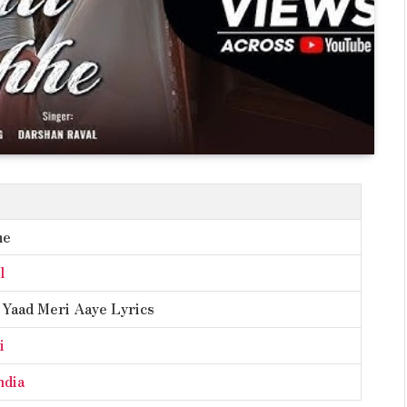
he
l
Yaad Meri Aaye Lyrics
i
ndia