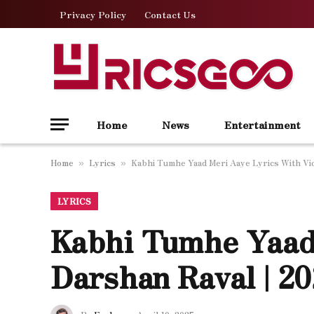
Privacy Policy
Contact Us
Home
News
Entertainment
Home
Lyrics
Kabhi Tumhe Yaad Meri Aaye Lyrics With Vid
»
»
LYRICS
Kabhi Tumhe Yaad
Darshan Raval | 2