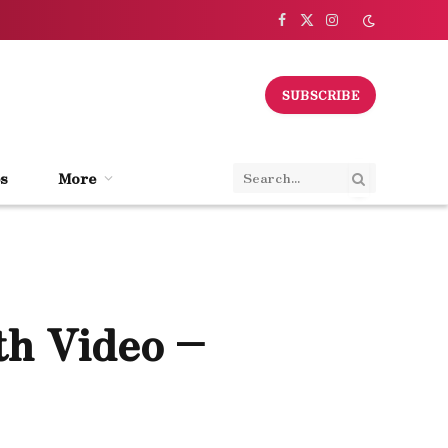
Facebook
X
Instagram
(Twitter)
SUBSCRIBE
s
More
th Video –