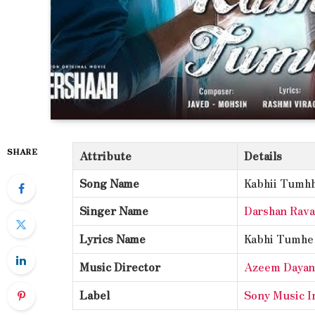
SHARE
Attribute
Details
Song Name
Kabhii Tumh
Singer Name
Darshan Rava
Lyrics Name
Kabhi Tumhe 
Music Director
Azeem Dayan
Label
Sony Music I