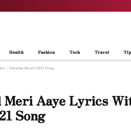
Health
Fashion
Tech
Travel
Tip
eo – Darshan Raval | 2021 Song
 Meri Aaye Lyrics Wi
021 Song