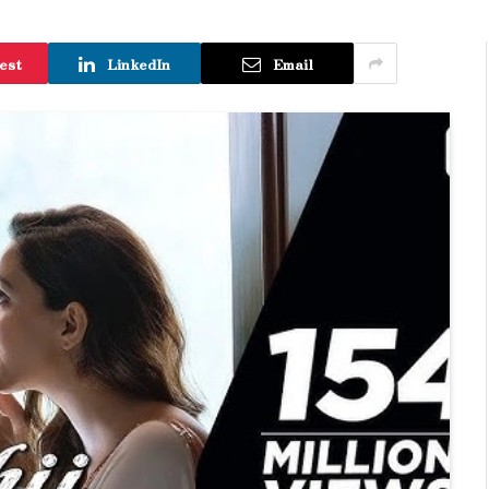
est
LinkedIn
Email