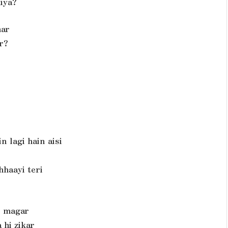
kiya?
har
r?
n lagi hain aisi
hhaayi teri
, magar
 hi zikar