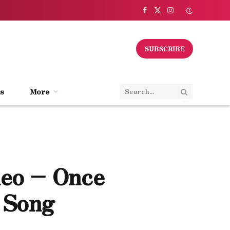
Facebook
X
Instagram
(Twitter)
SUBSCRIBE
s
More
deo – Once
 Song