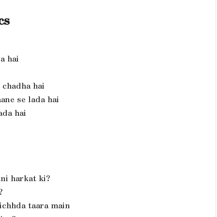
cs
a hai
e chadha hai
ane se lada hai
ada hai
ni harkat ki?
?
ichhda taara main