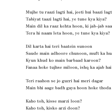
Mujhe tu raazi lagti hai, jeeti hui baazi lagt
Tabiyat taazi lagti hai, ye tune kya kiya?
Main dil ka raaz kehta hoon, ki jab-jab sa
Tera hi naam leta hoon, ye tune kya kiya?
Dil karta hai teri baatein sunoon
Saude main adhoore chunoon, muft ka hua
Kyun khud ko main barbaad karoon?
Fanaa hoke tujhse miloon, ishq ka ajab hai
Teri raahon se jo guzri hai meri dagar
Main bhi aage badh gaya hoon hoke thoda 
Kaho toh, kisse marzi loon?
Kaho toh, kisko arzi doon?