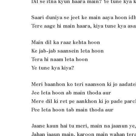
Dil se itna kyun haara main? Ye tune kya 
Saari duniya se jeet ke main aaya hoon id
Tere aage hi main haara, kiya tune kya asa
Main dil ka raaz kehta hoon
Ke jab-jab saansein leta hoon
Tera hi naam leta hoon
Ye tune kya kiya?
Meri baanhon ko teri saanson ki jo aadatei
Jee leta hoon ab main thoda aur
Mere dil ki ret pe aankhon ki jo pade parc
Pee leta hoon tab main thoda aur
Jaane kaun hai tu meri, main na jaanun ye
Jahan jaaun main, karoon main wahan tera