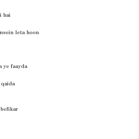
i hai
ansein leta hoon
 ye faayda
 qaida
befikar