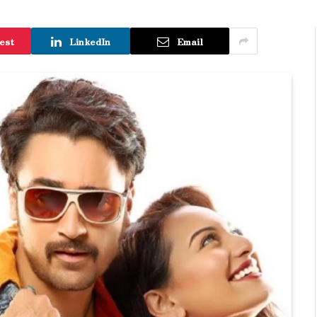
est
LinkedIn
Email