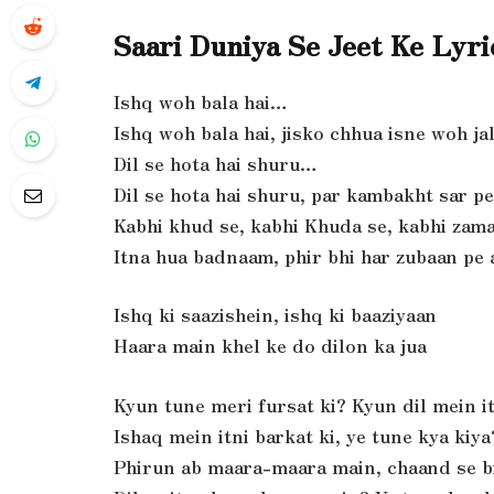
Saari Duniya Se Jeet Ke Lyri
Ishq woh bala hai…
Ishq woh bala hai, jisko chhua isne woh jal
Dil se hota hai shuru…
Dil se hota hai shuru, par kambakht sar p
Kabhi khud se, kabhi Khuda se, kabhi zama
Itna hua badnaam, phir bhi har zubaan pe 
Ishq ki saazishein, ishq ki baaziyaan
Haara main khel ke do dilon ka jua
Kyun tune meri fursat ki? Kyun dil mein it
Ishaq mein itni barkat ki, ye tune kya kiya
Phirun ab maara-maara main, chaand se b