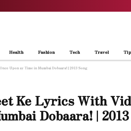
Health
Fashion
Tech
Travel
Tip
– Once Upon ay Time in Mumbai Dobaara! | 2013 Song
eet Ke Lyrics With Vi
umbai Dobaara! | 2013