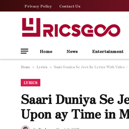
Privacy Policy
Contact Us
Home
News
Entertainment
Home
Lyrics
Saari Duniya Se Jeet Ke Lyrics With Video 
»
»
LYRICS
Saari Duniya Se J
Upon ay Time in M