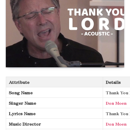
Attribute
Details
Song Name
Thank You
Singer Name
Don Moen
Lyrics Name
Thank You 
Music Director
Don Moen