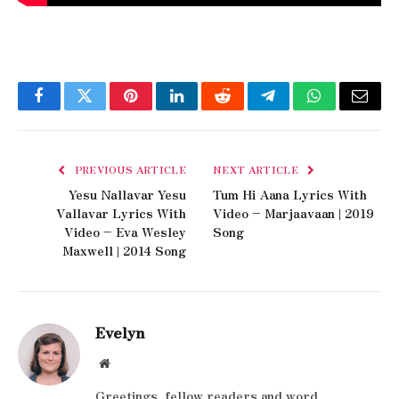
Facebook
Twitter
Pinterest
LinkedIn
Reddit
Telegram
WhatsApp
Email
PREVIOUS ARTICLE
NEXT ARTICLE
Yesu Nallavar Yesu
Tum Hi Aana Lyrics With
Vallavar Lyrics With
Video – Marjaavaan | 2019
Video – Eva Wesley
Song
Maxwell | 2014 Song
Evelyn
Website
Greetings, fellow readers and word