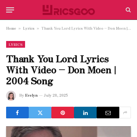
Home
Lyrics
Thank You Lord Lyrics With Video – Don Moen | 2004 Song
»
»
LYRICS
Thank You Lord Lyrics
With Video – Don Moen |
2004 Song
By
Evelyn
July 28, 2025