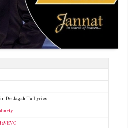
ein De Jagah Tu Lyrics
aborty
diaVEVO