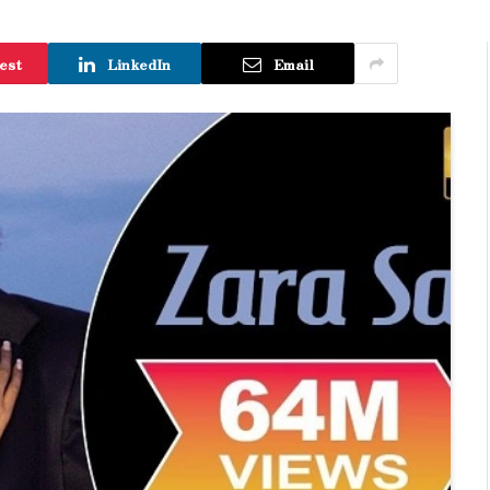
est
LinkedIn
Email