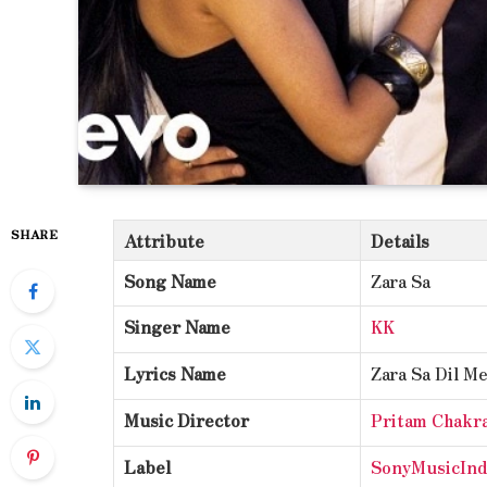
SHARE
Attribute
Details
Song Name
Zara Sa
Singer Name
KK
Lyrics Name
Zara Sa Dil M
Music Director
Pritam Chakr
Label
SonyMusicIn