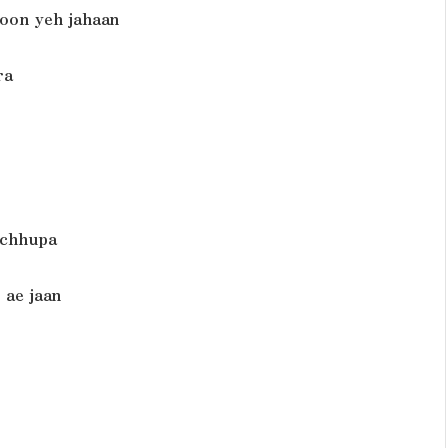
oon yeh jahaan
ra
i chhupa
 ae jaan