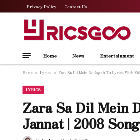
Privacy Policy
Contact Us
Home
News
Entertainment
Home
Lyrics
Zara Sa Dil Mein De Jagah Tu Lyrics With Vi
»
»
LYRICS
Zara Sa Dil Mein 
Jannat | 2008 Song