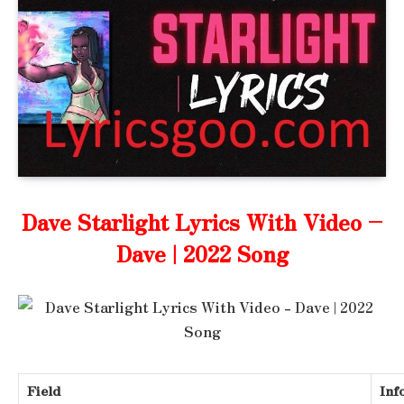
Dave Starlight Lyrics With Video –
Dave | 2022 Song
Field
Inf