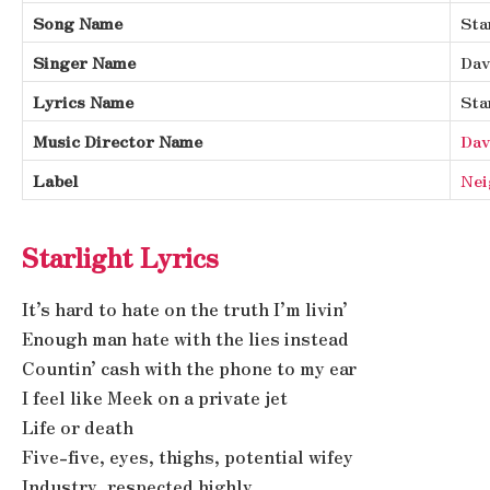
Song Name
Sta
Singer Name
Dav
Lyrics Name
Sta
Music Director Name
Dav
Label
Nei
Starlight Lyrics
It’s hard to hate on the truth I’m livin’
Enough man hate with the lies instead
Countin’ cash with the phone to my ear
I feel like Meek on a private jet
Life or death
Five-five, eyes, thighs, potential wifey
Industry, respected highly