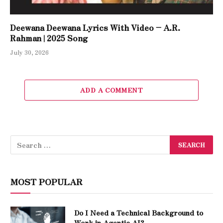
Deewana Deewana Lyrics With Video – A.R.
Rahman | 2025 Song
July 30, 2026
ADD A COMMENT
MOST POPULAR
Do I Need a Technical Background to
Work in Agentic AI?