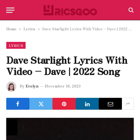
Home
Lyrics
Dave Starlight Lyrics With Video – Dave | 2022 Song
»
»
LYRICS
Dave Starlight Lyrics With
Video – Dave | 2022 Song
By
Evelyn
November 16, 2023