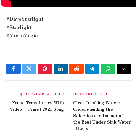
#DaveStarlight
#Starlight
#MusicMagic
Facebook
Twitter
Pinterest
LinkedIn
Reddit
Telegram
WhatsApp
Email
PREVIOUS ARTICLE
NEXT ARTICLE
Found Tems Lyrics With
Clean Drinking Water:
Video – Tems | 2021 Song
Understanding the
Selection and Impact of
the Best Under Sink Water
Filters