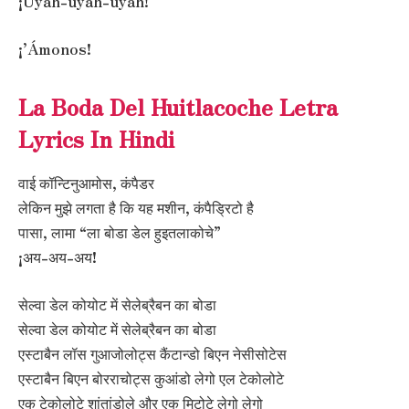
¡Uyah-uyah-uyah!
¡’Ámonos!
La Boda Del Huitlacoche Letra
Lyrics In Hindi
वाई कॉन्टिनुआमोस, कंपैडर
लेकिन मुझे लगता है कि यह मशीन, कंपैड्रिटो है
पासा, लामा “ला बोडा डेल हुइतलाकोचे”
¡अय-अय-अय!
सेल्वा डेल कोयोट में सेलेब्रैबन का बोडा
सेल्वा डेल कोयोट में सेलेब्रैबन का बोडा
एस्टाबैन लॉस गुआजोलोट्स कैंटान्डो बिएन नेसीसोटेस
एस्टाबैन बिएन बोरराचोट्स कुआंडो लेगो एल टेकोलोटे
एक टेकोलोटे शांतांडोले और एक मिटोटे लेगो लेगो