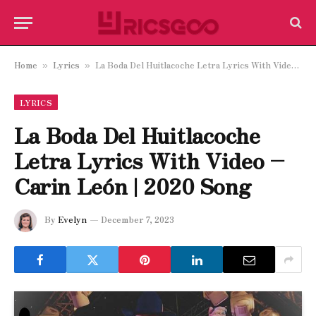
Home
Lyrics
La Boda Del Huitlacoche Letra Lyrics With Video – Carin León | 2020 Song
»
»
LYRICS
La Boda Del Huitlacoche
Letra Lyrics With Video –
Carin León | 2020 Song
By
Evelyn
December 7, 2023