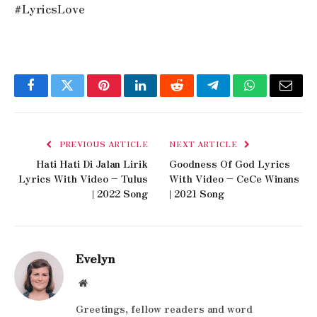
#LyricsLove
Facebook
Twitter
Pinterest
LinkedIn
Reddit
Telegram
WhatsApp
Email
PREVIOUS ARTICLE
NEXT ARTICLE
Hati Hati Di Jalan Lirik
Goodness Of God Lyrics
Lyrics With Video – Tulus
With Video – CeCe Winans
| 2022 Song
| 2021 Song
Evelyn
Website
Greetings, fellow readers and word