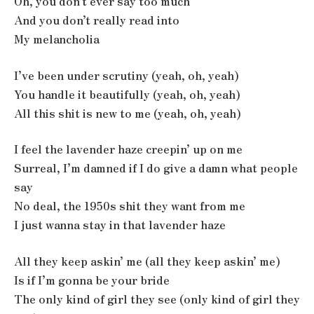
Oh, you don’t ever say too much
And you don’t really read into
My melancholia
I’ve been under scrutiny (yeah, oh, yeah)
You handle it beautifully (yeah, oh, yeah)
All this shit is new to me (yeah, oh, yeah)
I feel the lavender haze creepin’ up on me
Surreal, I’m damned if I do give a damn what people
say
No deal, the 1950s shit they want from me
I just wanna stay in that lavender haze
All they keep askin’ me (all they keep askin’ me)
Is if I’m gonna be your bride
The only kind of girl they see (only kind of girl they