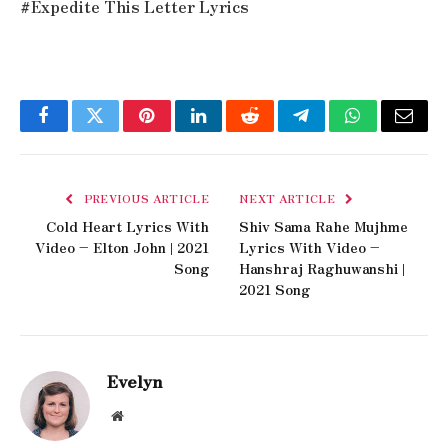
#Expedite This Letter Lyrics
Facebook
Twitter
Pinterest
LinkedIn
Reddit
Telegram
WhatsApp
Email
PREVIOUS ARTICLE
NEXT ARTICLE
Cold Heart Lyrics With
Shiv Sama Rahe Mujhme
Video – Elton John | 2021
Lyrics With Video –
Song
Hanshraj Raghuwanshi |
2021 Song
Evelyn
Website