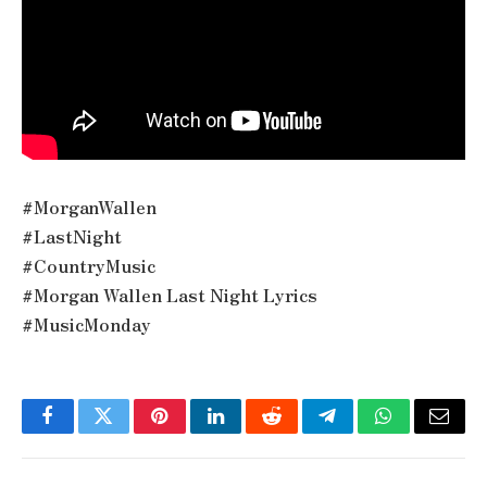
#MorganWallen
#LastNight
#CountryMusic
#Morgan Wallen Last Night Lyrics
#MusicMonday
Facebook
Twitter
Pinterest
LinkedIn
Reddit
Telegram
WhatsApp
Email