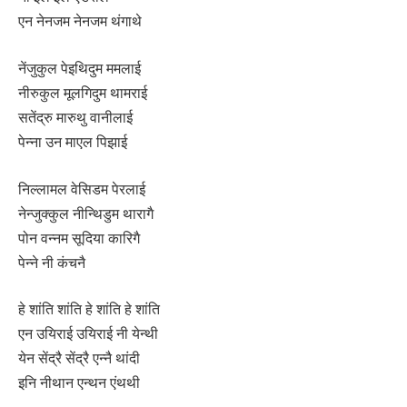
एन नेनजम नेनजम थंगाथे
नेंजुकुल पेइथिदुम ममलाई
नीरुकुल मूलगिदुम थामराई
सतेंद्रु मारुथु वानीलाई
पेन्ना उन माएल पिझाई
निल्लामल वेसिडम पेरलाई
नेन्जुक्कुल नीन्थिडुम थारागै
पोन वन्नम सूदिया कारिगै
पेन्ने नी कंचनै
हे शांति शांति हे शांति हे शांति
एन उयिराई उयिराई नी येन्थी
येन सेंद्रै सेंद्रै एन्नै थांदी
इनि नीथान एन्थन एंथथी