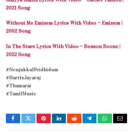
2021 Song
Without Me Eminem Lyrics With Video – Eminem |
2002 Song
In The Stars Lyrics With Video – Benson Boone |
2022 Song
#NenjukkulPeidhidum
#HarrisJayaraj
#Thamarai
#TamilMusic
Facebook
Twitter
Pinterest
LinkedIn
Reddit
Telegram
WhatsApp
Email