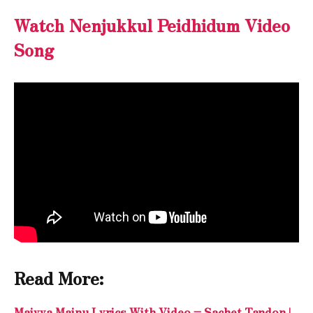
Watch Nenjukkul Peidhidum Video
Song
Read More:
Maiyya Mainu Lyrics With Video – Sachet Tandon |