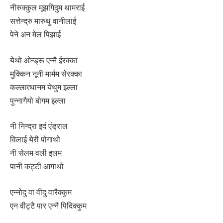
नीरुक्कुल मूझगिदुम थामराई
सत्तेन्द्रु मारुथु वानीलाई
पेने अन मेल पिझाई
येथो ओन्ड्रू एन्नै ईरक्का
मुक्किन नूनी मार्मम सेरक्का
कल्लात्थानम येथुम इल्ला
पुन्नागैयो बोगम इल्ला
नी निन्द्रा इदं एंड्राल
विलाई येरी पोगाथो
नी सेलम वली इलम
पानी कट्टी आगाथो
एन्नोदु वा वीदु वारैक्कुम
एन वीट्टै पार एन्नै पिदिक्कुम