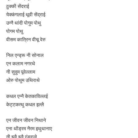
ठुक्की सेंदराई
येक्कंगलाई थूवी सेंद्राई
उन्नै थांदी पोगुम पोथु
पोगम पोथु
वीसम कात्रिन वीचू वेरु
निल एन्ड्रू नी सोनाल
एन कलाम नगरथे
नी सुदुम पूवेल्लाम
ओरु पोथुम उथिराथे
कधल एन्नै केतकाविल्लई
केट्टकत्थु कधल इल्लै
एन जीवन जीवन निथाने
एना थोंड्रम नैरम इथुथानाए
नी इलै इलै एंडराले