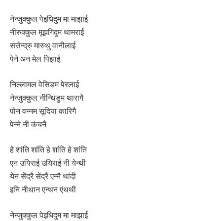
नेन्जुक्कुल पेइधिदुम मा माझाई
नीरुक्कुल मूझगिदुम थामराई
सत्तेन्द्रु मारुथु वानीलाई
पेने अन मेल पिझाई
निल्लामल वेसिडम पेरलाई
नेन्जुक्कुल नीन्थिडुम थारागै
पोन वन्नम सूदिया कारिगै
पेन्ने नी कंचनै
हे शांति शांति हे शांति हे शांति
एन उयिराई उयिराई नी येन्थी
येन सेंद्रै सेंद्रै एन्नै थांदी
इनि नीथान एन्थन एंथथी
नेन्जुक्कुल पेइधिदुम मा माझाई