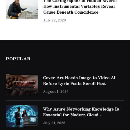
The Cartographer of Hidden Rivers:
How Instrumental Variables Reveal
Cause Beneath Coincidence
July 22, 2026
POPULAR
Cover Art Needs Image to Video AI
Before Lyric Posts Scroll Past
August 1, 2026
Why Azure Networking Knowledge Is
Essential for Modern Cloud
Professionals
July 31, 2026