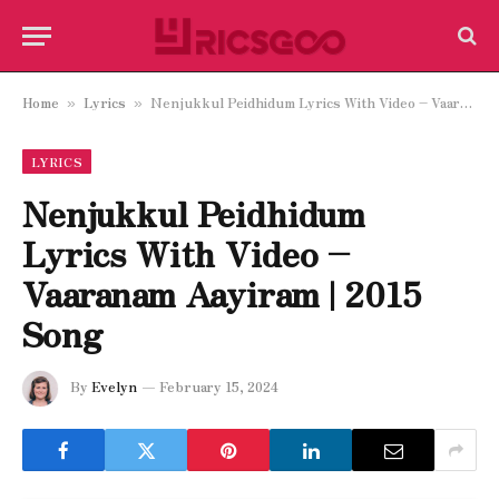
Home
Lyrics
Nenjukkul Peidhidum Lyrics With Video – Vaaranam Aayiram | 2015 Song
»
»
LYRICS
Nenjukkul Peidhidum
Lyrics With Video –
Vaaranam Aayiram | 2015
Song
By
Evelyn
February 15, 2024