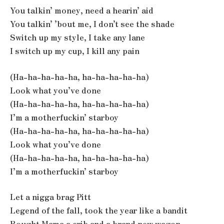
You talkin’ money, need a hearin’ aid
You talkin’ ’bout me, I don’t see the shade
Switch up my style, I take any lane
I switch up my cup, I kill any pain
(Ha-ha-ha-ha-ha, ha-ha-ha-ha-ha)
Look what you’ve done
(Ha-ha-ha-ha-ha, ha-ha-ha-ha-ha)
I’m a motherfuckin’ starboy
(Ha-ha-ha-ha-ha, ha-ha-ha-ha-ha)
Look what you’ve done
(Ha-ha-ha-ha-ha, ha-ha-ha-ha-ha)
I’m a motherfuckin’ starboy
Let a nigga brag Pitt
Legend of the fall, took the year like a bandit
Bought Mama a crib and a brand new wagon