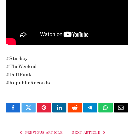
#Starboy
#TheWeeknd
#DaftPunk
#RepublicRecords
Facebook
Twitter
Pinterest
LinkedIn
Reddit
Telegram
WhatsApp
Email
PREVIOUS ARTICLE
NEXT ARTICLE