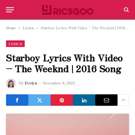
Home
Lyrics
Starboy Lyrics With Video – The Weeknd | 2016 Song
»
»
LYRICS
Starboy Lyrics With Video
– The Weeknd | 2016 Song
By
Evelyn
December 9, 2023