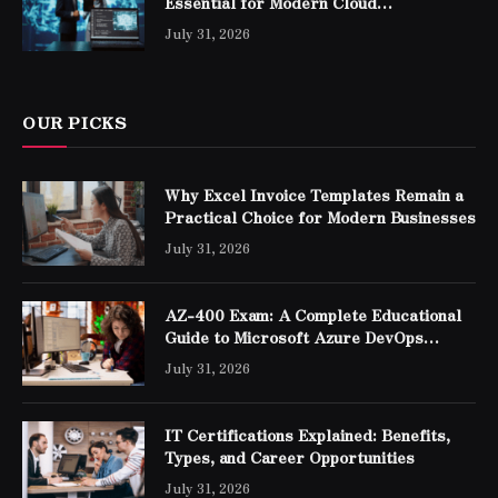
Essential for Modern Cloud
Professionals
July 31, 2026
OUR PICKS
Why Excel Invoice Templates Remain a
Practical Choice for Modern Businesses
July 31, 2026
AZ-400 Exam: A Complete Educational
Guide to Microsoft Azure DevOps
Engineer Expert Certification
July 31, 2026
IT Certifications Explained: Benefits,
Types, and Career Opportunities
July 31, 2026