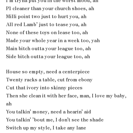
I’m tryna put you in the worst mood, ah
P1 cleaner than your church shoes, ah
Milli point two just to hurt you, ah
All red Lamb’ just to tease you, ah
None of these toys on lease too, ah
Made your whole year in a week too, yah
Main bitch outta your league too, ah
Side bitch outta your league too, ah
House so empty, need a centerpiece
Twenty racks a table, cut from ebony
Cut that ivory into skinny pieces
Then she clean it with her face, man, I love my baby,
ah
You talkin’ money, need a hearin’ aid
You talkin’ ’bout me, I don’t see the shade
Switch up my style, I take any lane